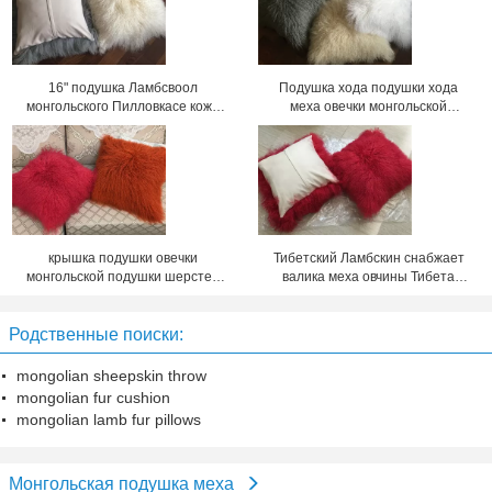
16" подушка Ламбсвоол
Подушка хода подушки хода
монгольского Пилловкасе кожи
меха овечки монгольской
меха шерстей овчины подушки
подушки меха декоративной
овчины монгольская
монгольская чистая монгольская
крышка подушки овечки
Тибетский Ламбскин снабжает
монгольской подушки шерстей
валика меха овчины Тибета
подушки овечки монгольской
подушку подкладкой меха
монгольская
курчавого монгольскую
Родственные поиски:
mongolian sheepskin throw
mongolian fur cushion
mongolian lamb fur pillows
Монгольская подушка меха