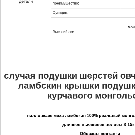
детали
преимущество:
Функция:
мон
Высокий свет:
случая подушки шерстей ов
ламбскин крышки подушк
курчавого монголь
пилловкасе меха ламбскин 100% реальный монго
длинное вьющиеся волосы 8-15к
Образцы поставки