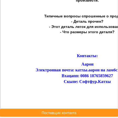
произвести.
Типичные вопросы спрошенные о прод
- Деталь прочен?
- Этот деталь легок для использова
- Что размеры этого деталя?
Контакты:
Аарон
Электронная почта: катхы.аарон на ламб
Вхацапп: 0086 18765859627
Скыпе: Софтфур.Катхы
Поставщик контакта