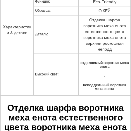
Функция:
Eco-Friendly
Образца:
О'КЕЙ
Отделка шарфа
воротника меха енота
Характеристик
естественного цвета
и & детали
Деталь:
воротника меха енота
верхняя роскошная
неподд
отделяемый воротник меха
енота
Высокий свет:
,
неподдельный воротник
меха енота
Отделка шарфа воротника
меха енота естественного
цвета воротника меха енота