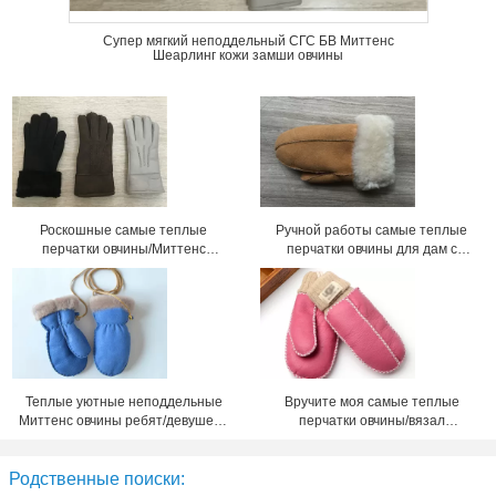
Супер мягкий неподдельный СГС БВ Миттенс
Шеарлинг кожи замши овчины
Роскошные самые теплые
Ручной работы самые теплые
перчатки овчины/Миттенс
перчатки овчины для дам с
овчины кожаных женщин
размером 5 до 6км тумака
черноты
Теплые уютные неподдельные
Вручите моя самые теплые
Миттенс овчины ребят/девушек с
перчатки овчины/вязал
лентой на зима
маленькие ребят крючком
Миттенс ватки
Родственные поиски: