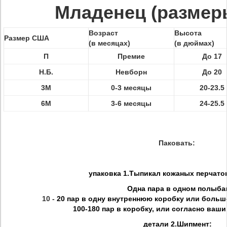
Младенец (размер
Возраст
Высота
Размер США
(в месяцах)
(в дюймах)
П
Премие
До 17
Н.Б.
Невборн
До 20
3М
0-3 месяцы
20-23.5
6М
3-6 месяцы
24-25.5
Паковать:
упаковка 1.Тыпикал кожаных перчато
Одна пара в одном полыба
10 -
20 пар в одну внутреннюю коробку или больш
100-180 пар в коробку, или согласно ваш
детали 2.Шипмент: