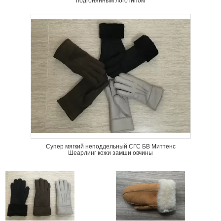
подгонянным логотипом
Супер мягкий неподдельный СГС БВ Миттенс
Шеарлинг кожи замши овчины