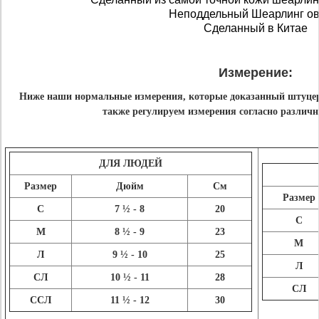
Неподдельный Шеарлинг ов
Сделанный в Китае
Измерение:
Ниже наши нормальные измерения, которые доказанный штуце
также регулируем измерения согласно различ
ДЛЯ ЛЮДЕЙ
Размер
Дюйм
См
Размер
С
7 ½ - 8
20
С
М
8 ½ - 9
23
М
Л
9 ½ - 10
25
Л
СЛ
10 ½ - 11
28
СЛ
ССЛ
11 ½ - 12
30