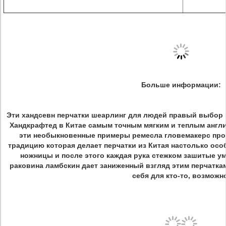
Больше информации:
Эти хандсевн перчатки шеарлинг для людей правый выбор к
Хандкрафтед в Китае самым точным мягким и теплым англ
эти необыкновенные примеры ремесла гловемакерс про
традицию которая делает перчатки из Китая настолько ос
ножницы и после этого каждая рука стежком зашитые у
раковина ламбскин дает заниженный взгляд этим перчатка
себя для кто-то, возможн