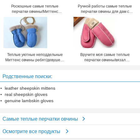
Роскошные самые теплые
Ручной работы самые теплые
перчатки овчины/Миттенс
перчатки овчины для дам с
овчины кожаных женщин
размером 5 до 6км тумака
черноты
Теплые уютные неподдельные
Вручите моя самые теплые
Миттенс овчины ребят/девушек с
перчатки овчины/вязал
лентой на зима
маленькие ребят крючком
Миттенс ватки
Родственные поиски:
leather sheepskin mittens
real sheepskin gloves
genuine lambskin gloves
Самые теплые перчатки овчины
Осмотрите все продукты