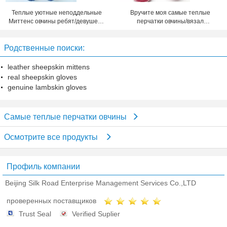
Теплые уютные неподдельные
Вручите моя самые теплые
Миттенс овчины ребят/девушек с
перчатки овчины/вязал
лентой на зима
маленькие ребят крючком
Миттенс ватки
Родственные поиски:
leather sheepskin mittens
real sheepskin gloves
genuine lambskin gloves
Самые теплые перчатки овчины
Осмотрите все продукты
Профиль компании
Beijing Silk Road Enterprise Management Services Co.,LTD
проверенных поставщиков
Trust Seal
Verified Suplier