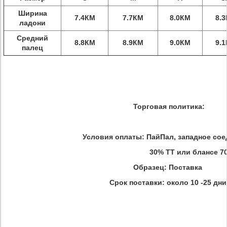
Ширина
7.4КМ
7.7КМ
8.0КМ
8.
ладони
Средний
8.8КМ
8.9КМ
9.0КМ
9.
палец
Торговая политика:
Условия оплаты: ПайПал, западное сое
30% ТТ или блансе 7
Образец: Поставка
Срок поставки: около 10 -25 дн