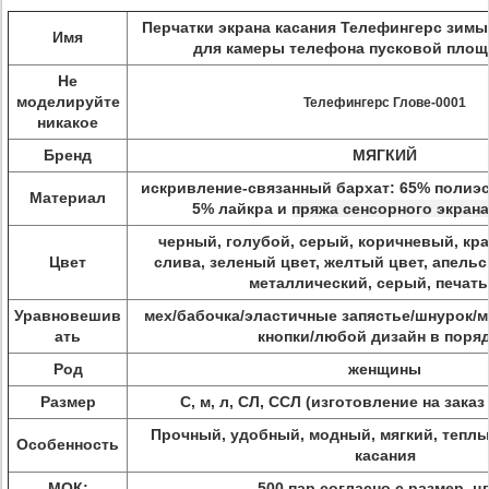
Перчатки экрана касания Телефингерс зим
Имя
для камеры телефона пусковой площ
Не
моделируйте
Телефингерс Глове-0001
никакое
Бренд
МЯГКИЙ
искривление-связанный бархат: 65% полиэс
Материал
5% лайкра и
пряжа сенсорного экран
черный, голубой, серый, коричневый, кр
Цвет
слива, зеленый цвет, желтый цвет, апельси
металлический, серый, печать,
Уравновешив
мех/бабочка/эластичные запястье/шнурок/м
ать
кнопки/любой дизайн в поряд
Род
женщины
Размер
С, м, л, СЛ, ССЛ (изготовление на зака
Прочный, удобный, модный, мягкий, теплы
Особенность
касания
МОК:
500 пар согласно с размер, цв