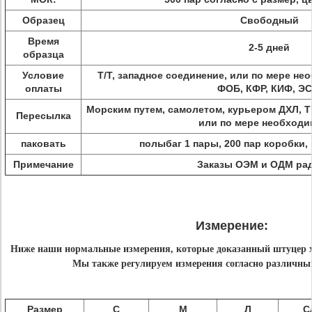
Образец
Свободный
Время
2-5 дней
образца
Условие
Т/Т, западное соединение, или по мере н
оплаты
ФОБ, КФР, КИФ, ЭС
Морским путем, самолетом, курьером ДХЛ, Т
Пересылка
или по мере необходи
паковать
полыбаг 1 пары, 200 пар коробки,
Примечание
Заказы ОЭМ и ОДМ ра
Измерение:
Ниже наши нормальные измерения, которые доказанный штуцер 
Мы также регулируем измерения согласно различны
Размер
С
М
Л
С