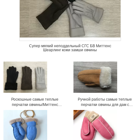
Супер мягкий неподдельный СГС БВ Миттенс
Шеарлинг кожи замши овчины
Роскошные самые теплые
Ручной работы самые теплые
перчатки овчины/Миттенс
перчатки овчины для дам с
овчины кожаных женщин
размером 5 до 6км тумака
черноты