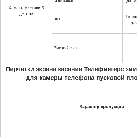
Моющийся:
Да, о
Характеристики &
детали
Теле
имя:
дл
Высокий свет:
Перчатки экрана касания Телефингерс з
для камеры телефона пусковой пл
Характер продукции