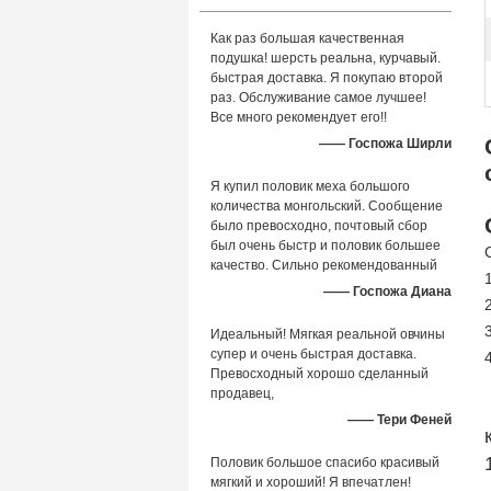
Как раз большая качественная
подушка! шерсть реальна, курчавый.
быстрая доставка. Я покупаю второй
раз. Обслуживание самое лучшее!
Все много рекомендует его!!
—— Госпожа Ширли
Я купил половик меха большого
количества монгольский. Сообщение
было превосходно, почтовый сбор
был очень быстр и половик большее
качество. Сильно рекомендованный
—— Госпожа Диана
Идеальный! Мягкая реальной овчины
супер и очень быстрая доставка.
Превосходный хорошо сделанный
продавец,
—— Тери Феней
Половик большое спасибо красивый
мягкий и хороший! Я впечатлен!