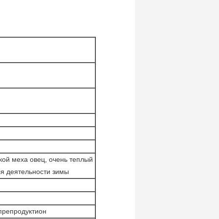
кой меха овец, очень теплый
ля деятельности зимы
 препродуктион