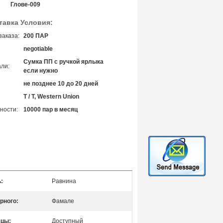
Глове-009
тавка Условия:
заказа:
200 ПАР
negotiable
Сумка ПП с ручкой ярлыка
ли:
если нужно
не позднее 10 до 20 дней
T / T, Western Union
ности:
10000 пар в месяц
:
Равнина
рного:
Фамале
зцы:
Доступный