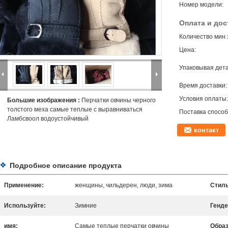
Номер модели:
Оплата и дос
Количество мин 
Цена:
Упаковывая дета
Время доставки:
Условия оплаты:
Большие изображения :
Перчатки овчины черного
толстого меха самые теплые с выравниваться
Поставка способ
Ламбсвоол водоустойчивый
контакт
Подробное описание продукта
Применение:
женщины, чильдерен, люди, зима
Стиль
Используйте:
Зимние
Генде
имя:
Самые теплые перчатки овчины
Обра