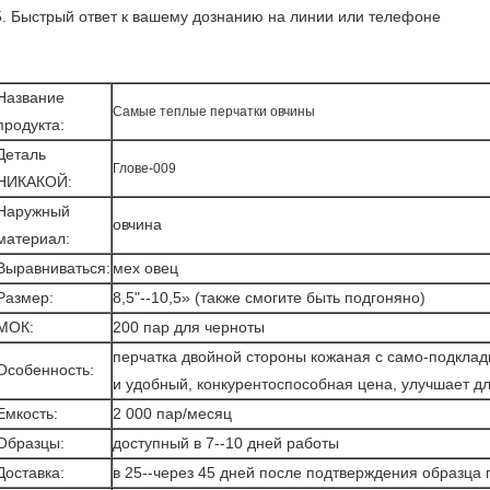
5. Быстрый ответ к вашему дознанию на линии или телефоне
Название
Самые теплые перчатки овчины
продукта:
Деталь
Глове-009
НИКАКОЙ:
Наружный
овчина
материал:
Выравниваться:
мех овец
Размер:
8,5"--10,5» (также смогите быть подгоняно)
МОК:
200 пар для черноты
перчатка двойной стороны кожаная с само-подклад
Особенность:
и удобный, конкурентоспособная цена, улучшает д
Емкость:
2 000 пар/месяц
Образцы:
доступный в 7--10 дней работы
Доставка:
в 25--через 45 дней после подтверждения образца