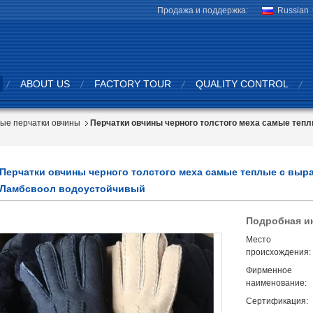
Продажа и поддержка:
Russian
ABOUT US
FACTORY TOUR
QUALITY CONTROL
ые перчатки овчины
Перчатки овчины черного толстого меха самые теп
Перчатки овчины черного толстого меха самые теплые с выр
Ламбсвоол водоустойчивый
Подробная и
Место
происхождения:
Фирменное
наименование:
Сертификация: