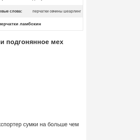
евые слова:
перчатки овчины шеарлинг
перчатки ламбскин
ли подгонянное мех
кспортер сумки на больше чем