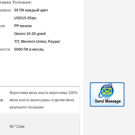
тавка Условия:
заказа:
50 ПК каждый цвет
USD15-55/pc
ли:
PP мешок
Около 10-20 дней
T/T, Western Union, Paypal
ности:
5000 ПК в месяц
Воротника меха енота воротника 100%
а:
меха енота аксессуары отделки меха
реального большие
80 *22км