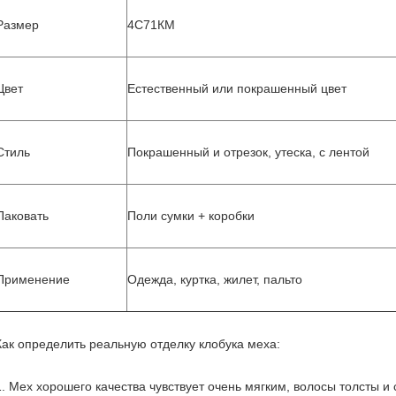
Размер
4С71КМ
Цвет
Естественный или покрашенный цвет
Стиль
Покрашенный и отрезок, утеска, с лентой
Паковать
Поли сумки + коробки
Применение
Одежда, куртка, жилет, пальто
Как определить реальную отделку клобука меха:
1.
Мех хорошего качества чувствует очень мягким, волосы толсты и 