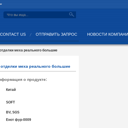
search
CONTACT US
ОТПРАВИТЬ ЗАПРОС
НОВОСТИ КОМПАН
 отделки меха реального большие
ы отделки меха реального большие
нформация о продукте:
Китай
SOFT
BV, SGS
Енот фур-0009