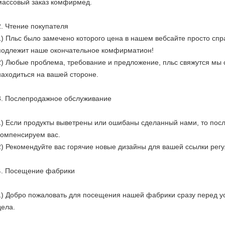
массовый заказ комфирмед.
2.
Чтение покупателя
1)
Пльс было замечено которого цена в нашем вебсайте просто спр
подлежит наше окончательное комфирматион!
2)
Любые проблема, требование и предложение, пльс свяжутся мы 
находиться на вашей стороне.
3.
Послепродажное обслуживание
1)
Если продукты выветрены или ошибаны сделанный нами, то после
компенсируем вас.
2)
Рекомендуйте вас горячие новые дизайны для вашей ссылки регу
4.
Посещение фабрики
1)
Добро пожаловать для посещения нашей фабрики сразу перед у
дела.