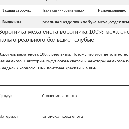
Задняя сторона:
Ткань сатинировки мягкая
Использование:
реальная отделка клобука меха
отделяем
Выделить:
,
Воротника меха енота воротника 100% меха ено
пальто реального большие голубые
Воротник меха енота 100% реальный. Потому что этот деталь естес
раз немного. Некоторые будут более светлы и некоторы немногое б
3 недели к кораблю. Они поистине красивы и мягки.
Продукт
Утеска меха енота
Материал
Китайская кожа енота