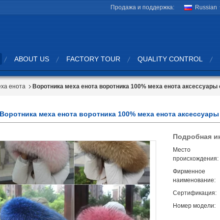
Продажа и поддержка:
Russian
ABOUT US
FACTORY TOUR
QUALITY CONTROL
еха енота
Воротника меха енота воротника 100% меха енота аксессуары
Воротника меха енота воротника 100% меха енота аксессуар
Подробная и
Место
происхождения:
Фирменное
наименование:
Сертификация:
Номер модели: