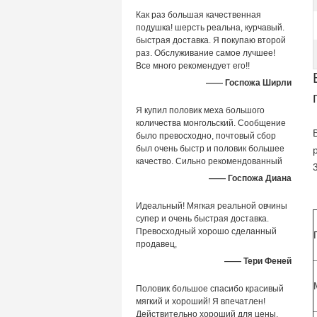
Как раз большая качественная
подушка! шерсть реальна, курчавый.
быстрая доставка. Я покупаю второй
раз. Обслуживание самое лучшее!
Все много рекомендует его!!
—— Госпожа Ширли
Я купил половик меха большого
количества монгольский. Сообщение
было превосходно, почтовый сбор
был очень быстр и половик большее
качество. Сильно рекомендованный
—— Госпожа Диана
Идеальный! Мягкая реальной овчины
супер и очень быстрая доставка.
Превосходный хорошо сделанный
продавец,
—— Тери Феней
Половик большое спасибо красивый
мягкий и хороший! Я впечатлен!
Действительно хороший для цены.